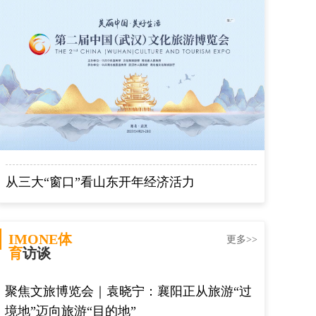
从三大“窗口”看山东开年经济活力
IMONE体
更多>>
育
访谈
聚焦文旅博览会｜袁晓宁：襄阳正从旅游“过
境地”迈向旅游“目的地”