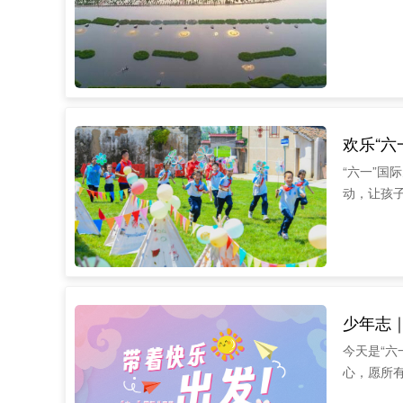
欢乐“六
“六一”
动，让孩
少年志｜
今天是“
心，愿所