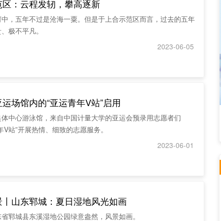
范区：云程发轫，攀高逐新
河中，五年不过是沧海一粟。但是于上合示范区而言，过去的五年
贵、极不平凡。
2023-06-05
运场馆内的“亚运青年V站”启用
奥体中心游泳馆，来自中国计量大学的亚运会预录用志愿者们
年V站”开展热情、细致的志愿服务。
2023-06-01
景丨山东郓城：夏日湿地风光如画
东省郓城县东溪湿地公园绿意盎然，风景如画。