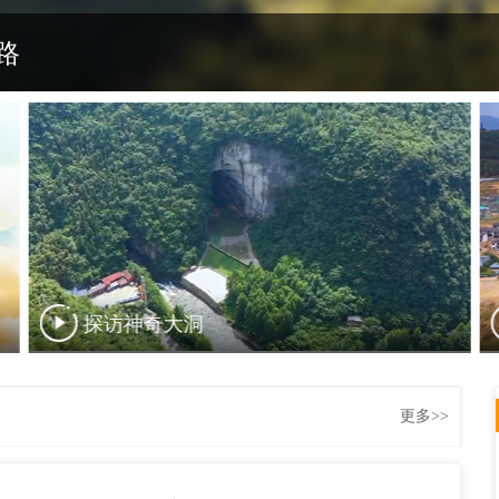
路
如梦如幻问梅村
更多>>