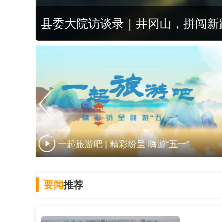
县委大院访谈录｜井冈山，拼闯新
探访神奇大洞
要闻
推荐