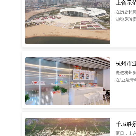
上合示
在历史长
却弥足珍
杭州市亚
走进杭州
在“亚运青
千城胜
夏日，山