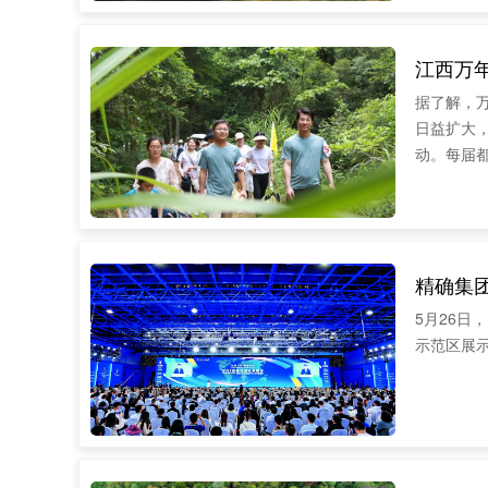
江西万年
据了解，万
日益扩大
动。每届
精确集
5月26日
示范区展